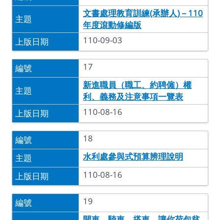
文書處理教育訓練(承辦人)－110
年度滾動修編版
110-09-03
17
新進職員（職工、約聘僱）權
利、義務及注意事項一覽表
110-08-16
18
水利處參與式預算辨理說明
110-08-16
19
開車、騎車、搭車，讓你荷包貧