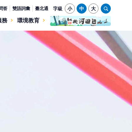
問答
雙語詞彙
臺北通
字級
小
中
大
服務
環境教育