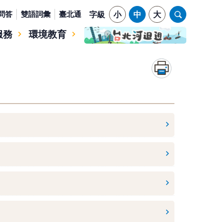
問答
雙語詞彙
臺北通
字級
小
中
大
服務
環境教育