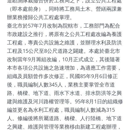
道勘測隊裁撤合併於工務局之下，設立公共工程處
（即本處前身），同時將工務局土木、營繕兩課兼
辦業務撥歸公共工程處掌理。
臺北市於57年7月改制為院轄市，工務部門為配合
市政建設之推行，將原有之公共工程處改編為養護
工程處，專責公共設施之維護，並辦理水利及防洪
工程及15公尺至8公尺道路之闢建。本處於臺北市
改制當年9月籌組改編，10月正式成立，其後隨著
本市各項公共設施之急速增加，為適應工作需要，
組織及員額曾作多次修正，民國85年9月6日修正
後，職員編制人數345人，業務主要掌管全市道
路、橋樑、地下道、雨水下水道、排水防洪等之興
建與維護及河川路權管理等。95年8月1日的組織修
編並更名為水利工程處，職員編制人數減為315
人。修編後將所屬道路、橋樑、人行陸橋、地下道
之興建、維護與管理等業務移由新建工程處辦理，