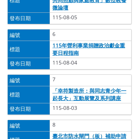
共同照顧與家庭教育」數位教養
微論壇
115-08-05
6
115年營利事業捐贈政治獻金重
要日程指南
115-08-04
7
「幸符製造所：與同志青少年一
起長大」互動展覽及系列講座
115-08-03
8
臺北市防水閘門（板）補助申請