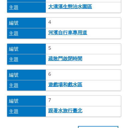
大溝溪生態治水園區
4
河濱自行車專用道
5
疏散門啟閉時間
6
遊戲場和戲水區
7
跟著水旅行臺北