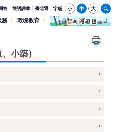
問答
雙語詞彙
臺北通
字級
小
中
大
服務
環境教育
道、小築）