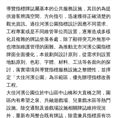
導覽指標牌誌屬基本的公共服務設施，其目的為提
供遊客辨識空間、方向指引，迅速獲得正確清楚的
觀光資訊。過往河濱公園指標設計因應不同需求、
工程專案或是不同維管單位而設置，逐漸造成多樣
化且複雜的牌誌坐落各處，除了顯得突兀外無形中
也增加維護管理的困難。為推動北市河濱公園指標
牌面全面優化，本規劃與設計原則，從需求到設置
地點原則、色彩、字體、材料、工法等各面向的探
討，落實環境與導覽指標服務設施之整體性，並擇
定「大佳河濱公園」為示範區，優先辦理指標改善
工程。
大佳河濱公園位於中山區中山橋和大直橋之間，園
區內有希望之泉、共融遊戲場、兒童戲水區等熱門
設施。除交通類及遊戲場設施相關牌誌維持現況
外，重新布局整合既有牌誌，除需兼具指標原有功