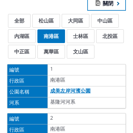
關閉
全部
松山區
大同區
中山區
內湖區
南港區
士林區
北投區
中正區
萬華區
文山區
1
南港區
成美左岸河濱公園
基隆河河系
2
南港區