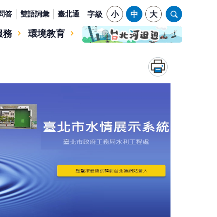
問答
雙語詞彙
臺北通
字級
小
中
大
服務
環境教育