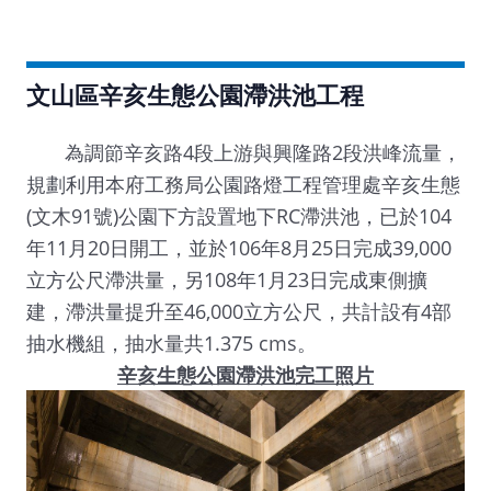
文山區辛亥生態公園滯洪池工程
為調節辛亥路4段上游與興隆路2段洪峰流量，
規劃利用本府工務局公園路燈工程管理處辛亥生態
(文木91號)公園下方設置地下RC滯洪池，已於104
年11月20日開工，並於106年8月25日完成39,000
立方公尺滯洪量，另108年1月23日完成東側擴
建，滯洪量提升至46,000立方公尺，共計設有4部
抽水機組，抽水量共1.375 cms。
辛亥生態公園滯洪池完工照片