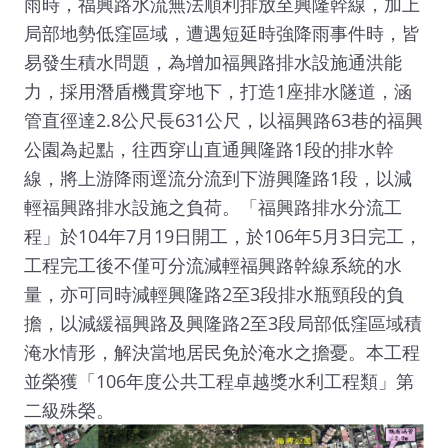
雨時，福興路水流無法順利排放至興隆幹線，加上
局部地勢低窪區域，遭遇短延時強降雨事件時，皆
易發生積水問題，為增加福興路排水設施通洪能
力，採用潛盾機貫穿地下，打造1座排水隧道，涵
管直徑達2.8公尺長631公尺，以福興路63巷的福興
公園為起點，往西穿山直通興隆路1段的排水幹
線，將上游降雨逕流分流到下游興隆路1段，以減
輕福興路排水設施之負荷。「福興路排水分流工
程」於104年7月19日開工，於106年5月3日完工，
工程完工後不僅可分流減輕福興路幹線系統的水
量，亦可同時減輕興隆路2至3段排水瓶頸段的負
擔，以減緩福興路及興隆路2至3段局部低窪區域積
淹水情形，解決當地居民免於淹水之擔憂。本工程
並榮獲「106年度公共工程卓越獎水利工程類」第
二級殊榮。