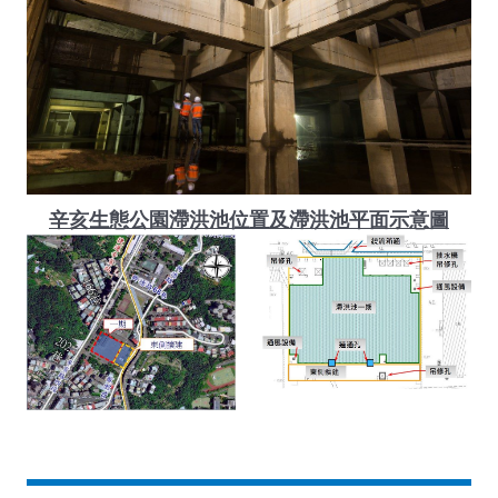
辛亥生態公園滯洪池位置及滯洪池平面示意圖