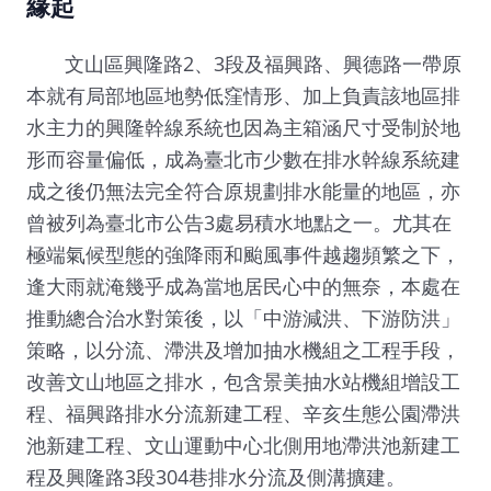
緣起
文山區興隆路2、3段及福興路、興德路一帶原
本就有局部地區地勢低窪情形、加上負責該地區排
水主力的興隆幹線系統也因為主箱涵尺寸受制於地
形而容量偏低，成為臺北市少數在排水幹線系統建
成之後仍無法完全符合原規劃排水能量的地區，亦
曾被列為臺北市公告3處易積水地點之一。尤其在
極端氣候型態的強降雨和颱風事件越趨頻繁之下，
逢大雨就淹幾乎成為當地居民心中的無奈，本處在
推動總合治水對策後，以「中游減洪、下游防洪」
策略，以分流、滯洪及增加抽水機組之工程手段，
改善文山地區之排水，包含景美抽水站機組增設工
程、福興路排水分流新建工程、辛亥生態公園滯洪
池新建工程、文山運動中心北側用地滯洪池新建工
程及興隆路3段304巷排水分流及側溝擴建。