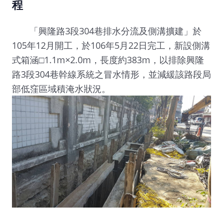
程
「興隆路3段304巷排水分流及側溝擴建」於
105年12月開工，於106年5月22日完工，新設側溝
式箱涵□1.1m×2.0m，長度約383m，以排除興隆
路3段304巷幹線系統之冒水情形，並減緩該路段局
部低窪區域積淹水狀況。