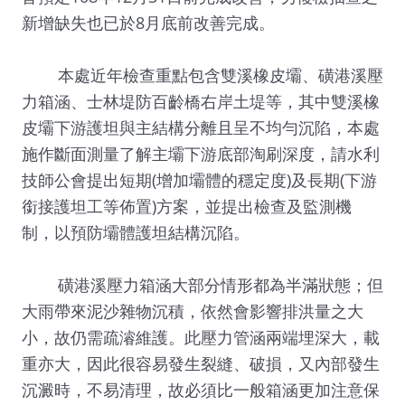
新增缺失也已於8月底前改善完成。
本處近年檢查重點包含雙溪橡皮壩、磺港溪壓
力箱涵、士林堤防百齡橋右岸土堤等，其中雙溪橡
皮壩下游護坦與主結構分離且呈不均勻沉陷，本處
施作斷面測量了解主壩下游底部淘刷深度，請水利
技師公會提出短期(增加壩體的穩定度)及長期(下游
銜接護坦工等佈置)方案，並提出檢查及監測機
制，以預防壩體護坦結構沉陷。
磺港溪壓力箱涵大部分情形都為半滿狀態；但
大雨帶來泥沙雜物沉積，依然會影響排洪量之大
小，故仍需疏濬維護。此壓力管涵兩端埋深大，載
重亦大，因此很容易發生裂縫、破損，又內部發生
沉澱時，不易清理，故必須比一般箱涵更加注意保