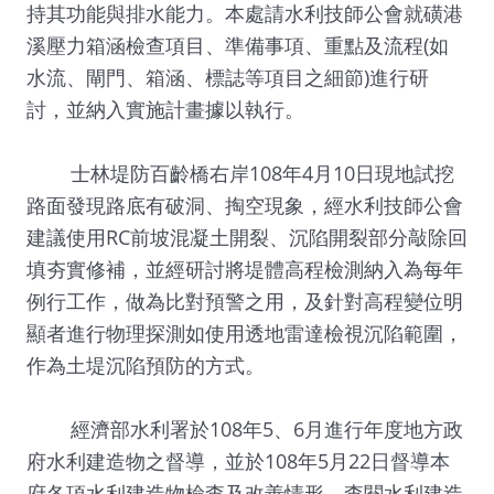
持其功能與排水能力。本處請水利技師公會就磺港
溪壓力箱涵檢查項目、準備事項、重點及流程(如
水流、閘門、箱涵、標誌等項目之細節)進行研
討，並納入實施計畫據以執行。
士林堤防百齡橋右岸108年4月10日現地試挖
路面發現路底有破洞、掏空現象，經水利技師公會
建議使用RC前坡混凝土開裂、沉陷開裂部分敲除回
填夯實修補，並經研討將堤體高程檢測納入為每年
例行工作，做為比對預警之用，及針對高程變位明
顯者進行物理探測如使用透地雷達檢視沉陷範圍，
作為土堤沉陷預防的方式。
經濟部水利署於108年5、6月進行年度地方政
府水利建造物之督導，並於108年5月22日督導本
府各項水利建造物檢查及改善情形，查閱水利建造