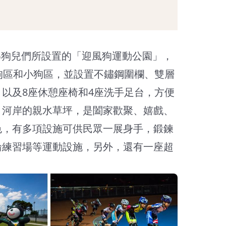
專為狗兒們所設置的「迎風狗運動公園」，
狗區和小狗區，並設置不鏽鋼圍欄、雙層
以及8座休憩座椅和4座洗手足台，方便
。河岸的親水草坪，是闔家歡聚、嬉戲、
色，有多項設施可供民眾一展身手，鍛鍊
輪練習場等運動設施，另外，還有一座超