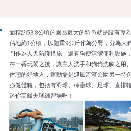
面積約53.8公頃的園區最大的特色就是設有
佔地約1公頃，以體重9公斤作為分野，分為大
門作為人犬防護措施，還有狗便清潔便利設施，
在一番玩鬧之後，讓主人洗手和狗狗洗腳之用
休憩的好地方，運動場是迎風河濱公園另一特
強健體魄，包括有羽球、棒壘球、足球、直排
迷你高爾夫球練習場喔！