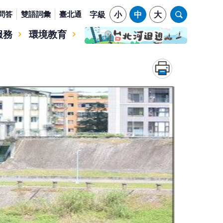
問答
雙語詞彙
臺北通
字級
小
中
大
服務
環境教育