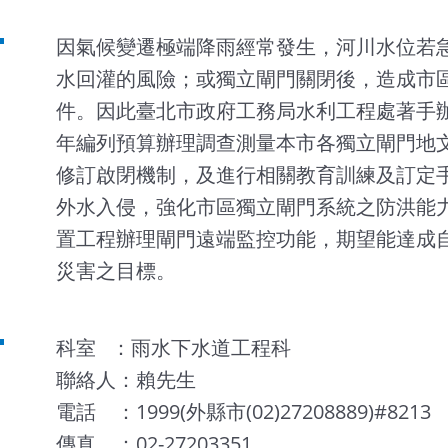
因氣候變遷極端降雨經常發生，河川水位若
水回灌的風險；或獨立閘門關閉後，造成市
件。因此臺北市政府工務局水利工程處著手辦
年編列預算辦理調查測量本市各獨立閘門地
修訂啟閉機制，及進行相關教育訓練及訂定
外水入侵，強化市區獨立閘門系統之防洪能
置工程辦理閘門遠端監控功能，期望能達成
災害之目標。
科室 ：雨水下水道工程科
聯絡人：賴先生
電話 ：1999(外縣市(02)27208889)#8213
傳真 ：02-27203351