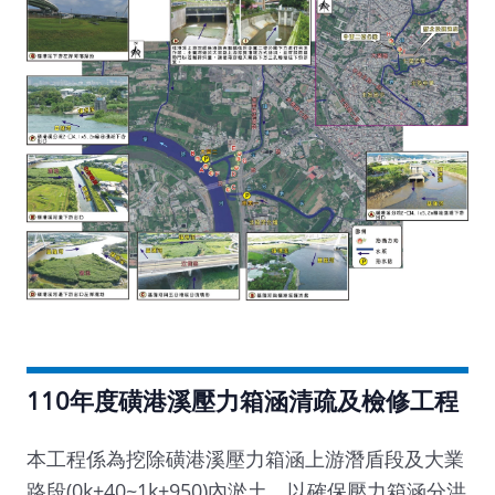
110年度磺港溪壓力箱涵清疏及檢修工程
本工程係為挖除磺港溪壓力箱涵上游潛盾段及大業
路段(0k+40~1k+950)內淤土，以確保壓力箱涵分洪