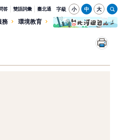
問答
雙語詞彙
臺北通
字級
小
中
大
服務
環境教育