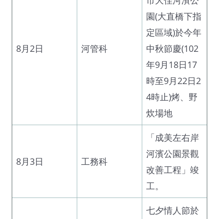
園(大直橋下指
定區域)於今年
8月2日
河管科
中秋節慶(102
年9月18日17
時至9月22日2
4時止)烤、野
炊場地
「成美左右岸
河濱公園景觀
8月3日
工務科
改善工程」竣
工。
七夕情人節於