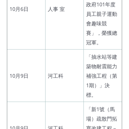
政府101年度
10月6日
人事 室
員工親子運動
會趣味競
賽」，榮獲總
冠軍。
「抽水站等建
築物耐震能力
10月9日
河工科
補強工程（第
1期）」決
標。
「新1號（馬
場）疏散門拓
10月9日
河工科
寬改建工程－