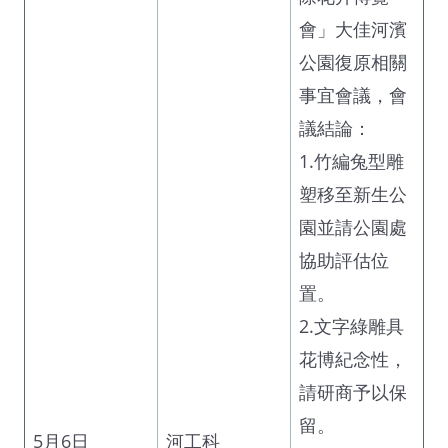
會」大佳河濱
公園復原相關
事宜會議，會
議結論：
1.竹編兔型雕
塑移至新生公
園並請公園處
協助評估位
置。
2.文字綠雕具
花博紀念性，
請研商予以保
留。
5月6日
河工科