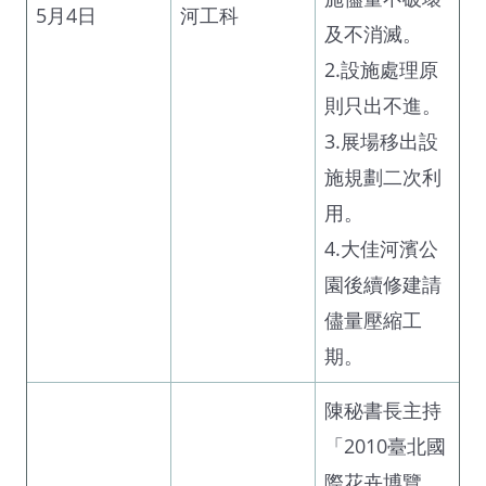
5月4日
河工科
及不消滅。
2.設施處理原
則只出不進。
3.展場移出設
施規劃二次利
用。
4.大佳河濱公
園後續修建請
儘量壓縮工
期。
陳秘書長主持
「2010臺北國
際花卉博覽