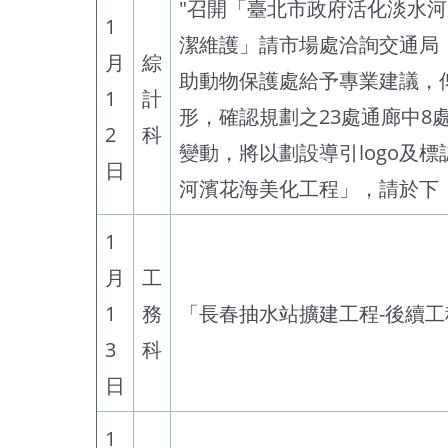
"召開「臺北市政府活化淡水
1
潔維護」請市場處洽詢交通局
月
綜
助動物保護處給予專業建議，
1
計
形，確認規劃之23處通廊中8
2
科
變動，將以劃設導引logo及
日
河濱花海美化工程」，請於下
1
月
工
1
務
「長春抽水站擴建工程-後續工
3
科
日
1