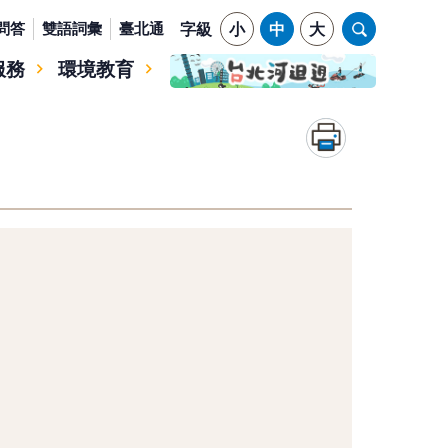
問答
雙語詞彙
臺北通
字級
小
中
大
服務
環境教育