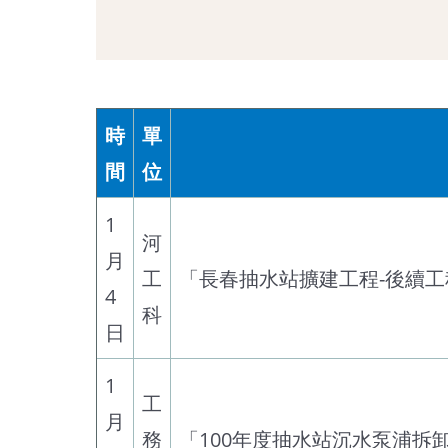
時
單
間
位
1
河
月
工
「長春抽水站擴建工程-後續
4
科
日
1
工
月
務
「100年度抽水站沉水泵浦拆