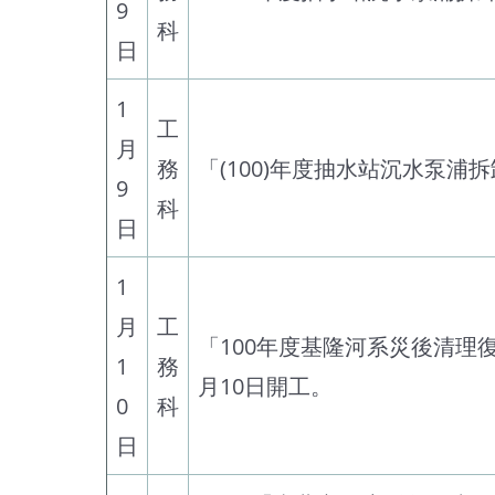
9
科
日
1
工
月
務
「(100)年度抽水站沉水泵浦
9
科
日
1
月
工
「100年度基隆河系災後清
1
務
月10日開工。
0
科
日