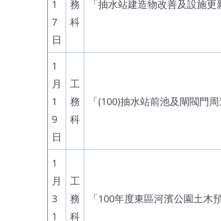
1
務
「抽水站建造物改善及設施更新
7
科
日
1
月
工
1
務
「(100)抽水站前池及閘閥門
9
科
日
1
月
工
3
務
「100年度東區河濱公園土木
1
科