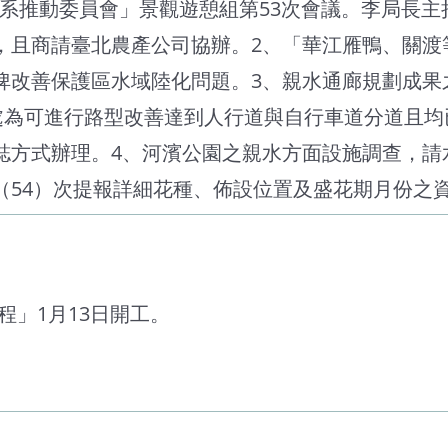
河系推動委員會」景觀遊憩組第53次會議。李局長主
，且商請臺北農產公司協辦。2、「華江雁鴨、關渡
俾改善保護區水域陸化問題。3、親水通廊規劃成果
處為可進行路型改善達到人行道與自行車道分道且均
標誌方式辦理。4、河濱公園之親水方面設施調查，
（54）次提報詳細花種、佈設位置及盛花期月份之資
程」1月13日開工。