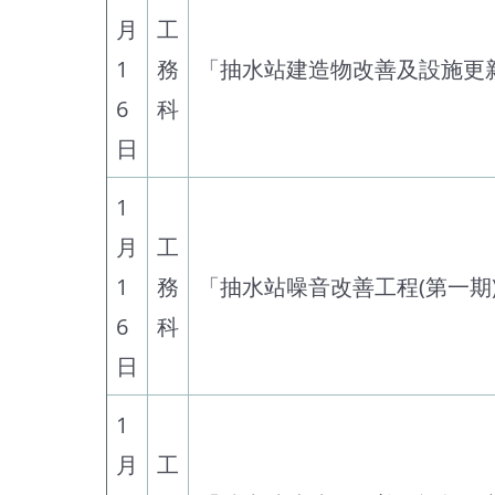
月
工
1
務
「抽水站建造物改善及設施更新
6
科
日
1
月
工
1
務
「抽水站噪音改善工程(第一期)
6
科
日
1
月
工