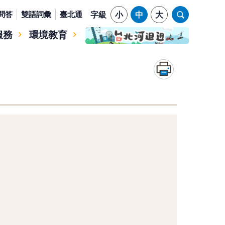
問答
雙語詞彙
臺北通
字級
小
中
大
服務
環境教育