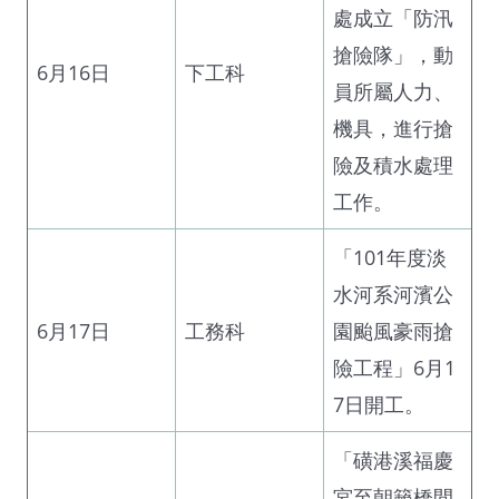
處成立「防汛
搶險隊」，動
6月16日
下工科
員所屬人力、
機具，進行搶
險及積水處理
工作。
「101年度淡
水河系河濱公
6月17日
工務科
園颱風豪雨搶
險工程」6月1
7日開工。
「磺港溪福慶
宮至朝籟橋間