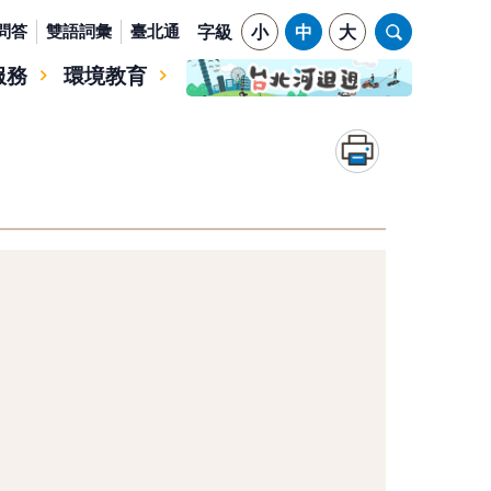
問答
雙語詞彙
臺北通
字級
小
中
大
服務
環境教育