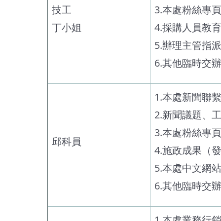
技工
3.本處粉絲專
丁小姐
4.採購人員教
5.辦理主管指
6.其他臨時交
1.本處新聞聯
2.新聞議題、
3.本處粉絲專
邱科員
4.施政成果（
5.本處中文網
6.其他臨時交
1.本處業務行