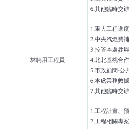
6.其他臨時交
1.重大工程進
2.中央汽燃費
3.控管本處參
林聘用工程員
4.北北基桃合
5.市政顧問-
6.本處業務數
7.其他臨時交
1.工程計畫
2.工程相關專