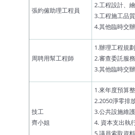
2.工程設計、
張約僱助理工程員
3.工程施工品
4.其他臨時交
1.辦理工程規
周聘用幫工程師
2.審查委託服
3.其他臨時交
1.來年度預算
2.2050淨零
技工
3.公共設施維
齊小姐
4. 資本支出
5.議員索取資