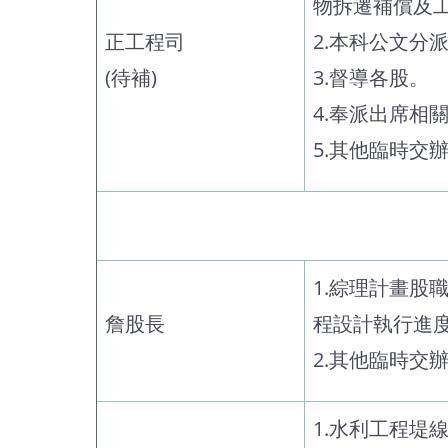
物拆遷補償及
正工程司
2.本科公文分
(待補)
3.督導各股。
4.奉派出席相
5.其他臨時交
1.綜理計畫
詹股長
程設計執行進
2.其他臨時交
1.水利工程堤