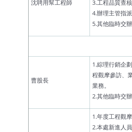
沈聘用幫工程師
3.工程品質查
4.辦理主管指
5.其他臨時交
1.綜理行銷
程觀摩參訪、
曹股長
業務。
2.其他臨時交
1.年度工程觀
2.本處新進人