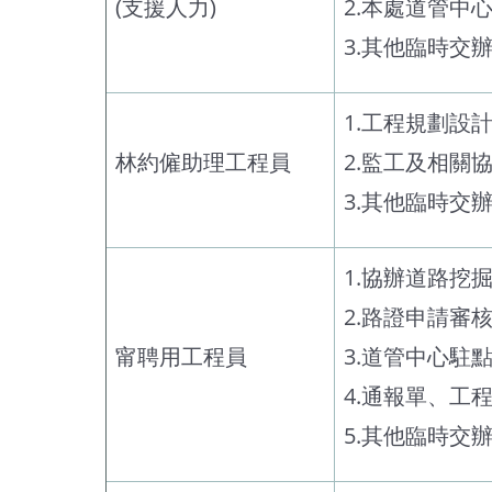
(支援人力)
2.本處道管中
3.其他臨時交
1.工程規劃設
林約僱助理工程員
2.監工及相關
3.其他臨時交
1.協辦道路挖
2.路證申請審
甯聘用工程員
3.道管中心駐
4.通報單、工
5.其他臨時交