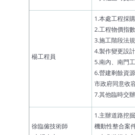
1.本處工程採
2.工程物價指
3.施工階段法
4.製作變更設
楊工程員
5.南內、南門
6.營建剩餘資
市政府同意收
7.其他臨時交
1.主辦道路
徐臨僱技術師
機動性整合案