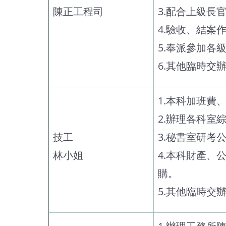
陳正工程司
3.配合上級長
4.驗收、結案
5.奉派參加各
6.其他臨時交
1.本科加班費
2.辦理各科室
技工
3.秘書室研考
林小姐
4.本科財產
購。
5.其他臨時交