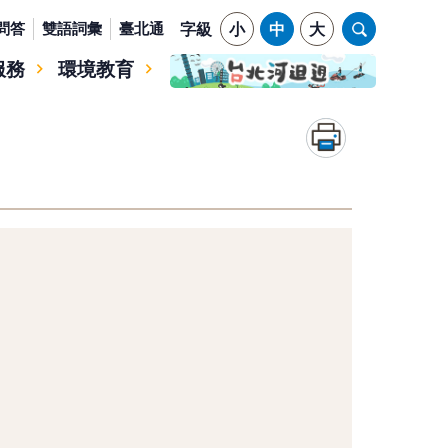
問答
雙語詞彙
臺北通
字級
小
中
大
服務
環境教育