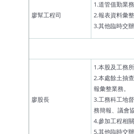
1.道管值勤業
廖幫工程司
2.報表資料彙
3.其他臨時交
1.本股及工務
2.本處餘土
報彙整業務。
廖股長
3.工務科工
務簡報、議會
4.參加工程
5.其他臨時交