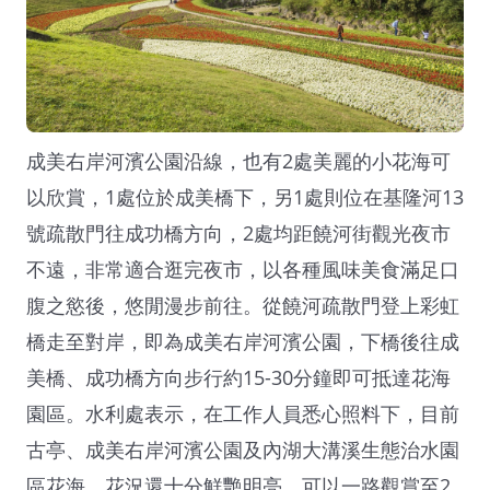
成美右岸河濱公園沿線，也有2處美麗的小花海可
以欣賞，1處位於成美橋下，另1處則位在基隆河13
號疏散門往成功橋方向，2處均距饒河街觀光夜市
不遠，非常適合逛完夜市，以各種風味美食滿足口
腹之慾後，悠閒漫步前往。從饒河疏散門登上彩虹
橋走至對岸，即為成美右岸河濱公園，下橋後往成
美橋、成功橋方向步行約15-30分鐘即可抵達花海
園區。水利處表示，在工作人員悉心照料下，目前
古亭、成美右岸河濱公園及內湖大溝溪生態治水園
區花海，花況還十分鮮艷明亮，可以一路觀賞至2