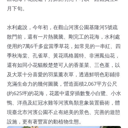
月下旬。
水利處說，今年初，在觀山河濱公園基隆河5號疏
散門前，還有一片熱騰騰、剛完工的花海，水利處
使用約7萬6千多盆當季草花，如常見的一串紅、四
季秋海棠、孔雀草、黃花瑪格麗特、非洲鳳仙花，
還有如同小花貓般楚楚可人的香堇菜、三色堇，以
及大眾十分喜愛的羽葉薰衣草，透過鮮明色彩鋪排
充滿生命力的幾何圖騰，營造面積2,067平方公尺
(約625坪)的花海，花叢中還穿插數隻小白鷺、小水
鴨、洋燕及紅冠水雞等河濱鳥類意象裝置藝術，體
現臺北市河濱公園不止有絕美的景色、完善的遊憩
設施，更有著豐富的動植物生態。