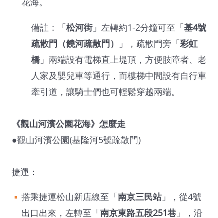
花海。
備註：「
松河街
」左轉約1-2分鐘可至「
基4號
疏散門（饒河疏散門）
」，疏散門旁「
彩虹
橋
」兩端設有電梯直上堤頂，方便肢障者、老
人家及嬰兒車等通行，而樓梯中間設有自行車
牽引道，讓騎士們也可輕鬆穿越兩端。
《觀山河濱公園花海》怎麼走
●觀山河濱公園(基隆河5號疏散門)
捷運：
搭乘捷運松山新店線至「
南京三民站
」，從4號
出口出來，左轉至「
南京東路五段251巷
」，沿