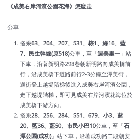
《成美右岸河濱公園花海》怎麼走
公車
搭乘
63、204、207、531、棕1、綠16、藍
7、民生幹線(原518)
公車，至「
週美里一
」站
下車，沿著新明路298巷朝新明路向成美橋前
行，沿成美橋下道路前行2-3分鐘至潭美街，
過街登上越堤階梯後進入成美右岸河濱公園，
走下越堤階梯，即可見成美右岸河濱花海位於
成美橋下游方向。
搭乘
28、256、284、551、679、小3、藍
20、藍36、藍50、市民小巴10
公車，至「
石
潭公園(成功)
」站下車，沿著成功路二段朝安