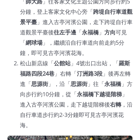
「
師大路
」往客家文化主題公園方向步行約5
分鐘，登上客家文化中心旁「
跨堤自行車道觀
景平臺
」進入古亭河濱公園，走下跨堤自行車
道觀景平臺後
往左手邊
「
永福橋
」
方向
可見
「
網球場
」，繼續沿自行車道向前走約5分
鐘，即可見古亭河濱花海。
松山新店線「
公館站
」4號出口出站，「
羅斯
福路四段24巷
」右轉「
汀洲路3段
」後再左轉
進「
思源街
」，沿「
思源街
」往「
永福橋
」方
向步行約10分鐘，從「
永福橋下越堤階梯
」
進入古亭河濱公園，走下越堤階梯後
右轉
，沿
自行車道步行約2-3分鐘即可見古亭河濱花
海。