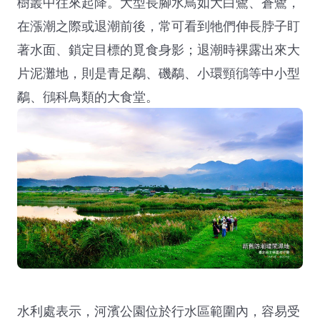
樹叢中往來起降。大型長腳水鳥如大白鷺、蒼鷺，
在漲潮之際或退潮前後，常可看到牠們伸長脖子盯
著水面、鎖定目標的覓食身影；退潮時裸露出來大
片泥灘地，則是青足鷸、磯鷸、小環頸鴴等中小型
鷸、鴴科鳥類的大食堂。
水利處表示，河濱公園位於行水區範圍內，容易受