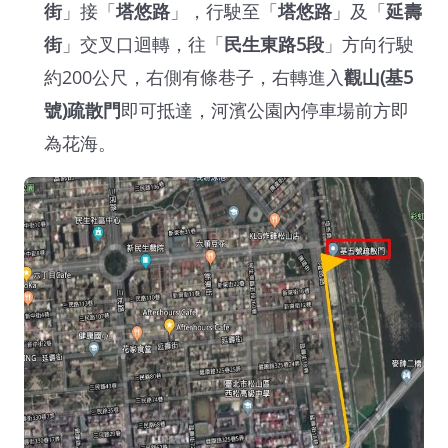
街
」接「
塔悠路
」，行駛至「
塔悠路
」及「
延壽
街
」交叉口迴轉，往「
民生東路
5
段
」方向行駛
約200公尺，右側有條巷子，右轉進入
觀山
(
基
5
號
)
疏散門
即可抵達，河濱公園內停車場前方即
為花海。