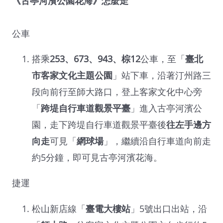
《古亭河濱公園花海》怎麼走
公車
搭乘
253、673、943、棕12
公車，至「
臺北
市客家文化主題公園
」站下車，沿著汀州路三
段向前行至師大路口，登上客家文化中心旁
「
跨堤自行車道觀景平臺
」進入古亭河濱公
園，走下跨堤自行車道觀景平臺後
往左手邊方
向走
可見「
網球場
」，繼續沿自行車道向前走
約5分鐘，即可見古亭河濱花海。
捷運
松山新店線「
臺電大樓站
」5號出口出站，沿