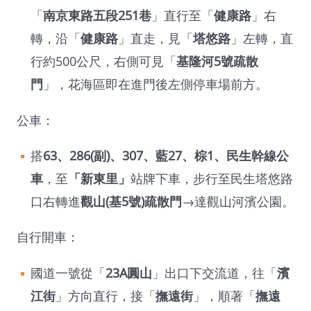
「
南京東路五段251巷
」直行至「
健康路
」右
轉，沿「
健康路
」直走，見「
塔悠路
」左轉，直
行約500公尺，右側可見「
基隆河5號疏散
門
」，花海區即在進門後左側停車場前方。
公車：
搭
63
、
286(
副
)
、
307
、藍
27
、棕
1
、民生幹線公
車
，至
「
新東里
」
站牌下車，步行至民生塔悠路
口右轉進
觀山
(
基
5
號
)
疏散門
→達觀山河濱公園。
自行開車：
國道一號從「
23A
圓山
」出口下交流道，往「
濱
江街
」方向直行，接「
撫遠街
」，順著「
撫遠