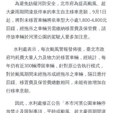
為避免妨礙河防安全，北市府為提高颱風、超
大豪雨期間違規停車的車主自主移車意願，9月1日
起，將對未移置車輛將依車型大小處1,800-4,800元
罰鍰，經拖吊之車輛另需繳納移置費及保管費，請
停放車輛於河濱公園的駕駛人要多加注意。
水利處表示，每次颱風警報發佈後，臺北市政
府均耗費大量人力及物力於移置車輛，經統計，每
年仍有近300輛滯留車輛，針對原公告執行模式，
對於颱風期間未經拖吊或經拖吊之車輛，隔日應付
罰鍰、移置費及保管費總數相同，未能有效增加自
行移車意願。
因此，水利處修正公告「本市河濱公園車輛停
放禁止及限制事項，平時或颱風、超大豪雨期間違