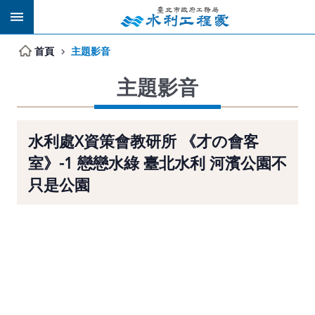
跳到主要內容區塊
首頁
主題影音
主題影音
水利處X資策會教研所 《才の會客
室》-1 戀戀水綠 臺北水利 河濱公園不
只是公園