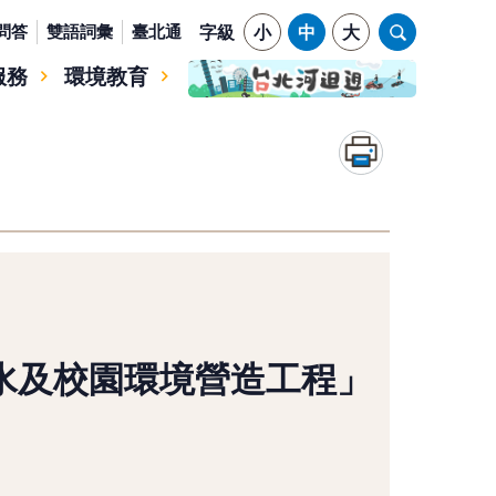
問答
雙語詞彙
臺北通
字級
小
中
大
服務
環境教育
水及校園環境營造工程」