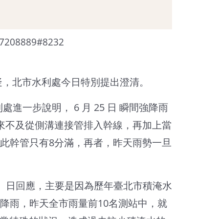
208889#8232
質疑，北市水利處今日特別提出澄清。
步說明， 6 月 25 日 瞬間強降雨
來不及從側溝連接管排入幹線，再加上當
此幹管只有8分滿，再者，昨天雨勢一旦
）日回應，主要是因為歷年臺北市積淹水
降雨，昨天全市雨量前10名測站中，就