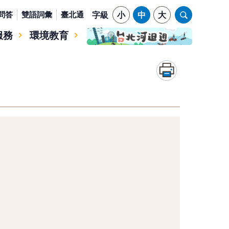
問答
雙語詞彙
臺北通
字級
小
中
大
服務
環境教育