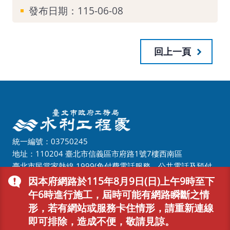
發布日期：115-06-08
回上一頁
統一編號：03750245
地址：110204 臺北市信義區市府路1號7樓西南區
臺北市民當家熱線
1999
(免付費電話服務，公共電話及預付
卡除外)
因本府網路於115年8月9日(日)上午9時至下
外縣市請撥(02)2725-8149
午6時進行施工，屆時可能有網路瞬斷之情
形，若有網站或服務卡住情形，請重新連線
即可排除，造成不便，敬請見諒。