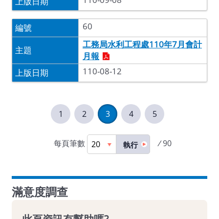
60
工務局水利工程處110年7月會計
月報
110-08-12
1
2
3
4
5
每頁筆數
/
90
執行
滿意度調查
此頁資訊有幫助嗎?